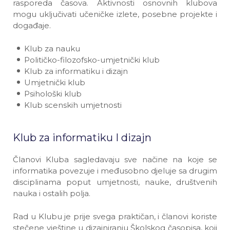
rasporeda časova. Aktivnosti osnovnih klubova
mogu uključivati učeničke izlete, posebne projekte i
događaje.
Klub za nauku
Političko-filozofsko-umjetnički klub
Klub za informatiku i dizajn
Umjetnički klub
Psihološki klub
Klub scenskih umjetnosti
Klub za informatiku I dizajn
Članovi Kluba sagledavaju sve načine na koje se
informatika povezuje i međusobno djeluje sa drugim
disciplinama poput umjetnosti, nauke, društvenih
nauka i ostalih polja.
Rad u Klubu je prije svega praktičan, i članovi koriste
stečene vještine u dizajniranju Školskog časopisa, koji