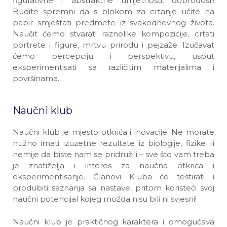
figurativne i abstraktne umjetnosti, dobrodošli!
Budite spremni da s blokom za crtanje učite na
papir smještati predmete iz svakodnevnog života.
Naučit ćemo stvarati raznolike kompozicije, crtati
portrete i figure, mrtvu prirodu i pejzaže. Izučavat
ćemo percepciju i perspektivu, usput
eksperimentisati sa različitim materijalima i
površinama.
Naučni klub
Naučni klub je mjesto otkrića i inovacije. Ne morate
nužno imati izuzetne rezultate iz biologije, fizike ili
hemije da biste nam se pridružili – sve što vam treba
je znatiželja i interes za naučna otkrića i
eksperimentisanje. Članovi Kluba će testirati i
produbiti saznanja sa nastave, pritom koristeći svoj
naučni potencijal kojeg možda nisu bili ni svjesni!
Naučni klub je praktičnog karaktera i omogućava