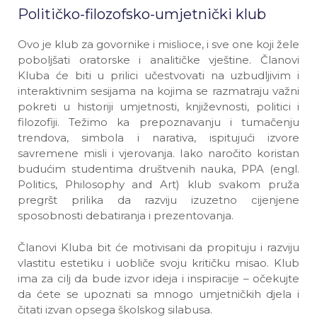
Političko-filozofsko-umjetnički klub
Ovo je klub za govornike i mislioce, i sve one koji žele
poboljšati oratorske i analitičke vještine. Članovi
Kluba će biti u prilici učestvovati na uzbudljivim i
interaktivnim sesijama na kojima se razmatraju važni
pokreti u historiji umjetnosti, književnosti, politici i
filozofiji. Težimo ka prepoznavanju i tumačenju
trendova, simbola i narativa, ispitujući izvore
savremene misli i vjerovanja. Iako naročito koristan
budućim studentima društvenih nauka, PPA (engl.
Politics, Philosophy and Art) klub svakom pruža
pregršt prilika da razviju izuzetno cijenjene
sposobnosti debatiranja i prezentovanja.
Članovi Kluba bit će motivisani da propituju i razviju
vlastitu estetiku i uobliče svoju kritičku misao. Klub
ima za cilj da bude izvor ideja i inspiracije – očekujte
da ćete se upoznati sa mnogo umjetničkih djela i
čitati izvan opsega školskog silabusa.