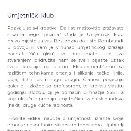
Umjetnički klub
Pozivaju se svi kreativci! Da li se maštovitije izražavate
slikama nego riječima? Onda je Umjetnički klub
pravo mjesto za vas. Bez obzira da li ste Rembrandt
u povoju ili vam je vrhunac umjetničkog izražaja
nacrtati ‘čiča glišu’, sve dok imate strast za
stvaranjem pridružite nam se sve i osjetite užitak
svoje kreacije na platnu. Eksperimentišemo sa
različitim tehnikama crtanja i slikanja: tačke, linije,
boje, 3D i još mnogo drugih. Članovi posjećuju
galerije i izložbe sa profesorom, te kreiraju vlastitu
godišnju izložbu, čiji je domaćin Gimnazija SSST, a
koja uključuje prodaju umjetničkih i zanatskih radova
(nakit i druge kućne radinosti).
Proširite vidike, naučite o umjetnosti, izrazite svoje
emocije nesputanim slikarskim tehnikama – ljubitelji