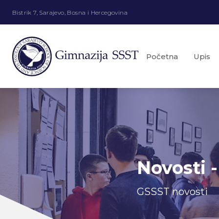
Bistrik 7, Sarajevo, Bosna i Hercegovina
Početna
Upis
Novosti -
GSSST novosti