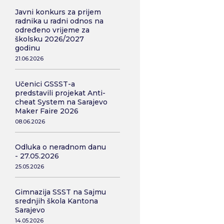
Javni konkurs za prijem
radnika u radni odnos na
određeno vrijeme za
školsku 2026/2027
godinu
21.06.2026
Učenici GSSST-a
predstavili projekat Anti-
cheat System na Sarajevo
Maker Faire 2026
08.06.2026
Odluka o neradnom danu
- 27.05.2026
25.05.2026
Gimnazija SSST na Sajmu
srednjih škola Kantona
Sarajevo
14.05.2026