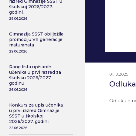
razred Gimnazije SSST u
školskoj 2026/2027.
godini.
29.06.2026
Gimnazija SSST obilježila
promociju VII generacije
maturanata
29.06.2026
Rang lista upisanih
učenika u prvi razred za
01.10.2025
školsku 2026/2027.
Odluka
godinu
26.06.2026
Odluku o n
Konkurs za upis učenika
u prvi razred Gimnazije
SSST u školskoj
2026/2027. godini.
22.06.2026