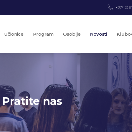
+387 33 9
Učionice
Program
Osoblje
Novosti
Klubov
 Pratite nas