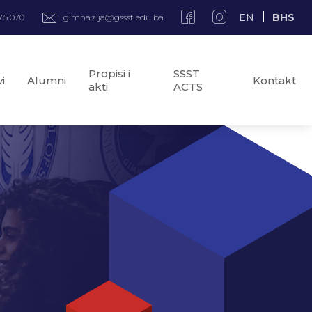
EN
BHS
75 070
gimnazija@gssst.edu.ba
Propisi i
SSST
i
Alumni
Kontakt
akti
ACTS