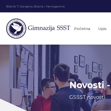
Bistrik 7, Sarajevo, Bosna i Hercegovina
Početna
Upis
Novosti -
GSSST novosti