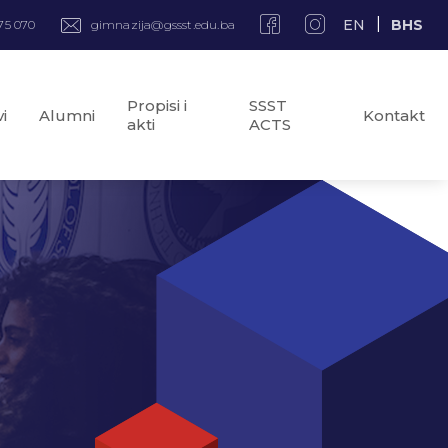
EN
BHS
75 070
gimnazija@gssst.edu.ba
Propisi i
SSST
i
Alumni
Kontakt
akti
ACTS