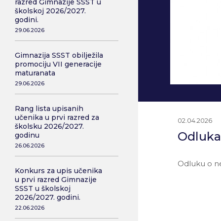
razred Gimnazije SSST u
školskoj 2026/2027.
godini.
29.06.2026
Gimnazija SSST obilježila
promociju VII generacije
maturanata
29.06.2026
Rang lista upisanih
učenika u prvi razred za
02.04.2026
školsku 2026/2027.
Odluka
godinu
26.06.2026
Odluku o n
Konkurs za upis učenika
u prvi razred Gimnazije
SSST u školskoj
2026/2027. godini.
22.06.2026