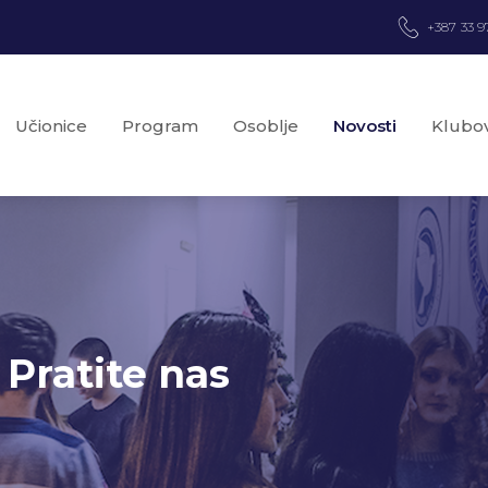
+387 33 9
Učionice
Program
Osoblje
Novosti
Klubov
 Pratite nas