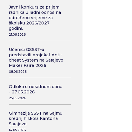
Javni konkurs za prijem
radnika u radni odnos na
određeno vrijeme za
školsku 2026/2027
godinu
21.06.2026
Učenici GSSST-a
predstavili projekat Anti-
cheat System na Sarajevo
Maker Faire 2026
08.06.2026
Odluka o neradnom danu
- 27.05.2026
25.05.2026
Gimnazija SSST na Sajmu
srednjih škola Kantona
Sarajevo
14.05.2026