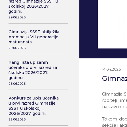
razred Gimnazije SSST u
školskoj 2026/2027.
godini.
29.06.2026
Gimnazija SSST obilježila
promociju VII generacije
maturanata
29.06.2026
Rang lista upisanih
učenika u prvi razred za
14.04.2026
školsku 2026/2027.
Gimnazi
godinu
26.06.2026
Gimnazija S
Konkurs za upis učenika
roditelji 
u prvi razred Gimnazije
nastavnim 
SSST u školskoj
2026/2027. godini.
Tokom događ
22.06.2026
sekcija i a