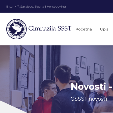
Bistrik 7, Sarajevo, Bosna i Hercegovina
Početna
Upis
Novosti -
GSSST novosti