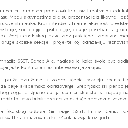
učenici i profesori predstavili kroz niz kreativnih i edukat
blasti. Među aktivnostima bile su prezentacije iz likovne i jezi
 društvenih nauka. Kroz interdisciplinarne aktivnosti predsta
 historije, sociologije i psihologije, dok je poseban segm
om učenju engleskog jezika kroz praktične i kreativne me
 i druge školske sekcije i projekte koji odražavaju raznovr
mnazije SSST, Senad Alić, naglasio je kako škola ove godi
janja, te kontinuiran rast interesovanja za upis.
a pruža okruženje u kojem učenici razvijaju znanja i v
za dalje akademsko obrazovanje. Srednjoškolski period je
zbog čega je ključno da ga učenici iskoriste na najbolji n
 roditelja, kako bi bili spremni za buduće obrazovne izazove“, 
ca Školskog odbora Gimnazije SSST, Emina Ganić, ista
 i kvaliteta obrazovanja koje škola razvija kroz godine.