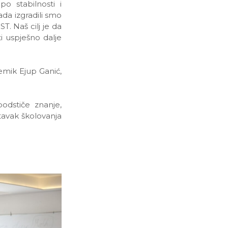
o stabilnosti i
da izgradili smo
T. Naš cilj je da
ti uspješno dalje
emik Ejup Ganić,
podstiče znanje,
stavak školovanja