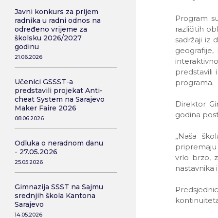
Javni konkurs za prijem
Program su 
radnika u radni odnos na
različitih o
određeno vrijeme za
školsku 2026/2027
sadržaji iz
godinu
geografije,
21.06.2026
interaktivn
predstavili
Učenici GSSST-a
programa.
predstavili projekat Anti-
cheat System na Sarajevo
Direktor Gi
Maker Faire 2026
godina posto
08.06.2026
„Naša škol
Odluka o neradnom danu
pripremaju 
- 27.05.2026
vrlo brzo, 
25.05.2026
nastavnika i
Gimnazija SSST na Sajmu
Predsjedni
srednjih škola Kantona
kontinuiteta
Sarajevo
14.05.2026