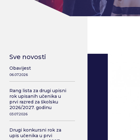
Sve novosti
Obavijest
06.07.2026
Rang lista za drugi upisni
rok upisanih učenika u
prvi razred za školsku
2026/2027. godinu
03.07.2026
Drugi konkursni rok za
upis učenika u prvi