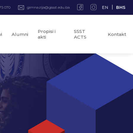
EN
BHS
75 070
gimnazija@gssst.edu.ba
Propisi i
SSST
i
Alumni
Kontakt
akti
ACTS