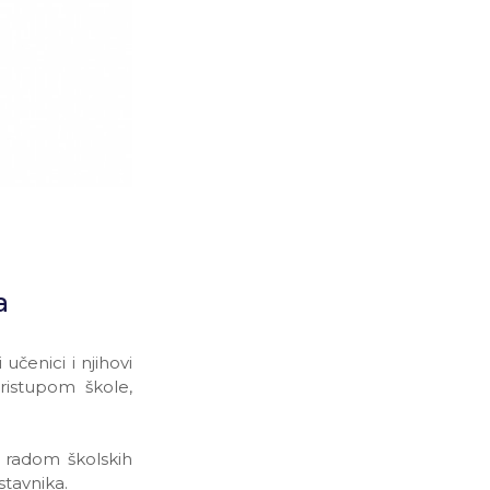
a
čenici i njihovi
ristupom škole,
a radom školskih
stavnika.