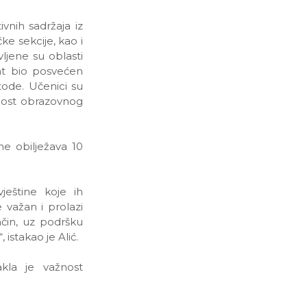
ivnih sadržaja iz
čke sekcije, kao i
vljene su oblasti
ent bio posvećen
tode. Učenici su
snost obrazovnog
ne obilježava 10
ještine koje ih
 važan i prolazi
ačin, uz podršku
istakao je Alić.
kla je važnost