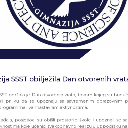
ja SSST obilježila Dan otvorenih vrat
SST održala je Dan otvorenih vrata, tokom kojeg su budući u
imali priliku da se upoznaju sa savremenim obrazovnim p
programima i vannastavnim aktivnostima.
aja, posjetioci su obišli prostorije škole i upoznali se s
ktivnostima koje učenici svakodnevno realizuju uz podršku na