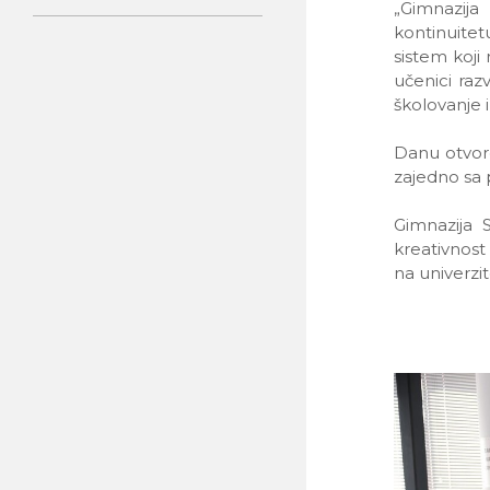
„Gimnazija
kontinuitet
sistem koji 
učenici raz
školovanje i
Danu otvore
zajedno sa 
Gimnazija 
kreativnost
na univerzit