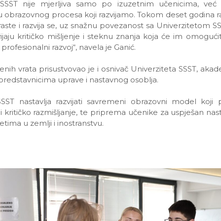
 SSST nije mjerljiva samo po izuzetnim učenicima, već p
u obrazovnog procesa koji razvijamo. Tokom deset godina ra
raste i razvija se, uz snažnu povezanost sa Univerzitetom SSS
vijaju kritičko mišljenje i steknu znanja koja će im omogući
 profesionalni razvoj“, navela je Ganić.
nih vrata prisustvovao je i osnivač Univerziteta SSST, akad
predstavnicima uprave i nastavnog osoblja.
SSST nastavlja razvijati savremeni obrazovni model koji 
 i kritičko razmišljanje, te priprema učenike za uspješan na
etima u zemlji i inostranstvu.