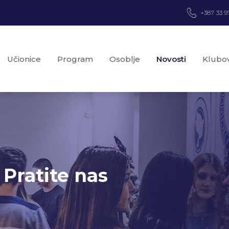
+387 33 9
Učionice
Program
Osoblje
Novosti
Klubov
 Pratite nas